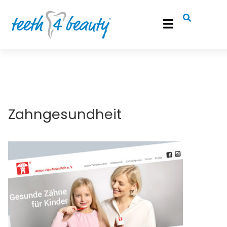
info@teeth4beauty.de
0241 900 74 800
Roemonder Straße 386, 52072 Aachen
Zahngesundheit