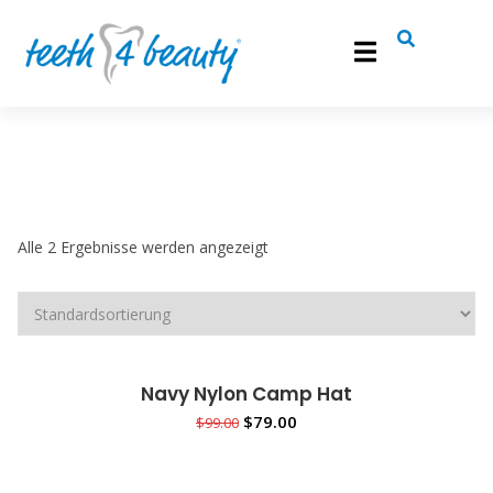
info@teeth4beauty.de
0241 900 74 800
Roemonder Straße 386, 52072 Aachen
Alle 2 Ergebnisse werden angezeigt
Navy Nylon Camp Hat
Sale!
IN DEN WARENKORB
$
79.00
$
99.00