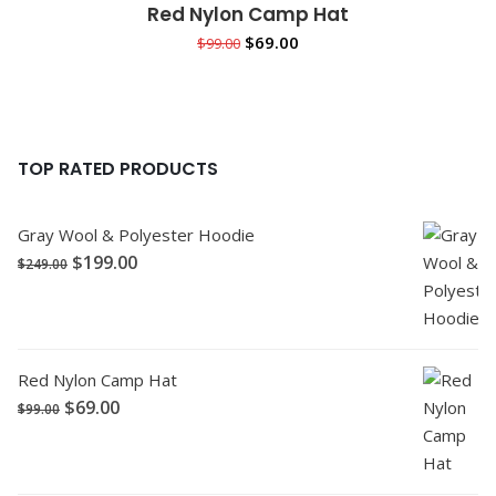
CART
Red Nylon Camp Hat
Sale!
IN DEN WARENKORB
$
69.00
$
99.00
TOP RATED PRODUCTS
Gray Wool & Polyester Hoodie
$
199.00
$
249.00
Red Nylon Camp Hat
$
69.00
$
99.00